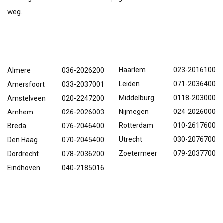
weg.
Filialen
Haarlem
023-2016100
Almere
036-2026200
Leiden
071-2036400
Amersfoort
033-2037001
Middelburg
0118-203000
Amstelveen
020-2247200
Nijmegen
024-2026000
Arnhem
026-2026003
Rotterdam
010-2617600
Breda
076-2046400
Utrecht
030-2076700
Den Haag
070-2045400
Zoetermeer
079-2037700
Dordrecht
078-2036200
Eindhoven
040-2185016
✕
Bewust Verhuizen
Informatie
Nuttige links