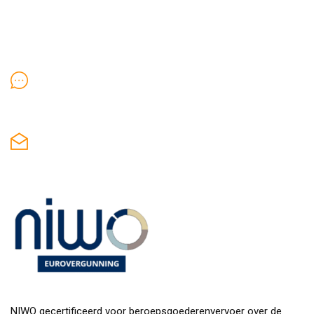
Contact
Ma-Vr: 09:30-18:00 / Za 10:00-16:00
(085) 273 12 40
Mail
in
**
@
*************
en.nl
NIWO gecertificeerd voor beroepsgoederenvervoer over de