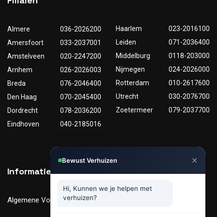
Filialen
Haarlem
023-2016100
Almere
036-2026200
Leiden
071-2036400
Amersfoort
033-2037001
Middelburg
0118-203000
Amstelveen
020-2247200
Nijmegen
024-2026000
Arnhem
026-2026003
Rotterdam
010-2617600
Breda
076-2046400
Utrecht
030-2076700
Den Haag
070-2045400
Zoetermeer
079-2037700
Dordrecht
078-2036200
Eindhoven
040-2185016
✕
Bewust Verhuizen
Informatie
Nuttige links
Hi, Kunnen we je helpen met
verhuizen?
Algemene Voorwaarden
Tarieven