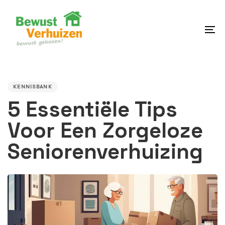
Skip
Skip
links
to
content
To
na
PUBLISHED
IN:
KENNISBANK
5 Essentiële Tips
Voor Een Zorgeloze
Seniorenverhuizing