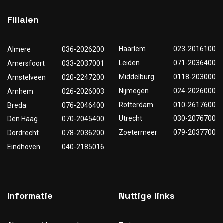
Filialen
Haarlem
023-2016100
Almere
036-2026200
Leiden
071-2036400
Amersfoort
033-2037001
Middelburg
0118-203000
Amstelveen
020-2247200
Nijmegen
024-2026000
Arnhem
026-2026003
Rotterdam
010-2617600
Breda
076-2046400
Utrecht
030-2076700
Den Haag
070-2045400
Zoetermeer
079-2037700
Dordrecht
078-2036200
Eindhoven
040-2185016
✕
Bewust Verhuizen
Informatie
Nuttige links