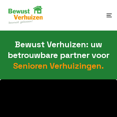
Skip
Skip
links
to
content
To
na
Bewust Verhuizen: uw
betrouwbare partner voor
Senioren Verhuizingen.