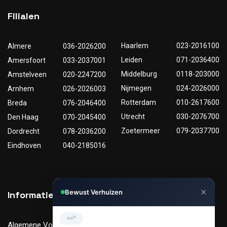
Filialen
Haarlem
023-2016100
Almere
036-2026200
Leiden
071-2036400
Amersfoort
033-2037001
Middelburg
0118-203000
Amstelveen
020-2247200
Nijmegen
024-2026000
Arnhem
026-2026003
Rotterdam
010-2617600
Breda
076-2046400
Utrecht
030-2076700
Den Haag
070-2045400
Zoetermeer
079-2037700
Dordrecht
078-2036200
Eindhoven
040-2185016
✕
Bewust Verhuizen
Informatie
Nuttige links
Hi, Kunnen we je helpen met
verhuizen?
Algemene Voorwaarden
Tarieven