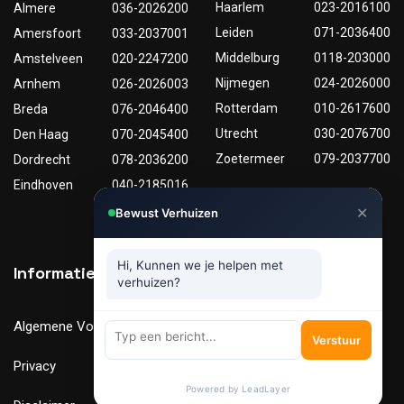
Haarlem
023-2016100
Almere
036-2026200
Leiden
071-2036400
Amersfoort
033-2037001
Middelburg
0118-203000
Amstelveen
020-2247200
Nijmegen
024-2026000
Arnhem
026-2026003
Rotterdam
010-2617600
Breda
076-2046400
Utrecht
030-2076700
Den Haag
070-2045400
Zoetermeer
079-2037700
Dordrecht
078-2036200
Eindhoven
040-2185016
✕
Bewust Verhuizen
Hi, Kunnen we je helpen met
Informatie
Nuttige links
verhuizen?
Algemene Voorwaarden
Tarieven
Verstuur
Privacy
Verhuismaterialen
Powered by LeadLayer