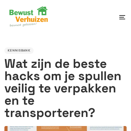
Skip
Skip
links
to
content
To
na
PUBLISHED
IN:
KENNISBANK
Wat zijn de beste
hacks om je spullen
veilig te verpakken
en te
transporteren?