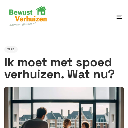
Skip
Skip
links
to
content
To
na
PUBLISHED
IN:
TIPS
Ik moet met spoed
verhuizen. Wat nu?