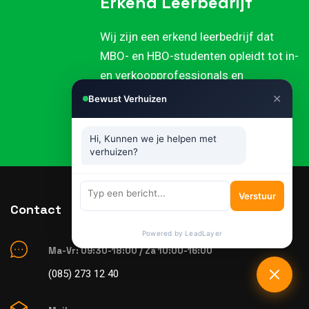
Erkend Leerbedrijf
Wij zijn een erkend leerbedrijf dat
MBO- en HBO-studenten opleidt tot in-
en verkoopprofessionals en
administratieve krachten. Bovendien
✕
Bewust Verhuizen
zijn al onze verhuizers uitsluitend
gecertificeerde medewerkers.
Hi, Kunnen we je helpen met
verhuizen?
Verstuur
Contact
Powered by LeadLayer
Ma-Vr: 09:30-18:00 / Za 10:00-16:00
(085) 273 12 40