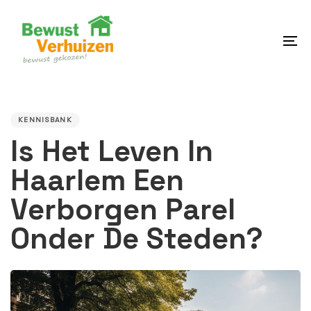
Skip
Skip
links
to
content
To
na
PUBLISHED
IN:
KENNISBANK
Is Het Leven In
Haarlem Een
Verborgen Parel
Onder De Steden?