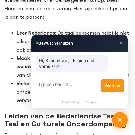
evenementen en vriendelijke gemeenschap, biedt
Haarlem een unieke ervaring. Hier zijn enkele tips om
je aan te passen:
Leer Nederlands
: De taal beheersen helpt je niet
alleen om gemakkelijker te communiceren, maar
✕
Bewust Verhuizen
ook om je in te leven in de
lokale cultuur
.
Maak vrienden
: Ga op zoek naar manieren om
Hi, Kunnen we je helpen met
verhuizen?
sociale contacten te leggen, zoals lid worden
van clubs of deelnemen aan lokale evenementen.
Verken de stad
: Neem de tijd om Haarlem te
Verstuur
ontdekken en vertrouwd te raken met de
vervoersmogelijkheden
.
Powered by LeadLayer
Leiden van de Nederlandse Taal:
Taal en Culturele Onderdompeling