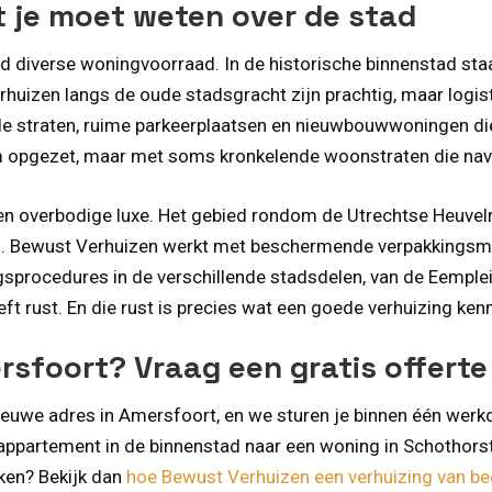
t je moet weten over de stad
 diverse woningvoorraad. In de historische binnenstad sta
rhuizen langs de oude stadsgracht zijn prachtig, maar logist
e straten, ruime parkeerplaatsen en nieuwbouwwoningen die 
m opgezet, maar met soms kronkelende woonstraten die navig
n overbodige luxe. Het gebied rondom de Utrechtse Heuvelru
en. Bewust Verhuizen werkt met beschermende verpakkingsmat
rocedures in de verschillende stadsdelen, van de Eemplein 
t rust. En die rust is precies wat een goede verhuizing ken
rsfoort? Vraag een gratis offerte
ieuwe adres in Amersfoort, en we sturen je binnen één werkda
 appartement in de binnenstad naar een woning in Schothors
ken? Bekijk dan
hoe Bewust Verhuizen een verhuizing van beg