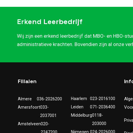
Erkend Leerbedrijf
Wij zijn een erkend leerbedrijf dat MBO- en HBO-stu
administratieve krachten. Bovendien zijn al onze ve
Filialen
Inf
Haarlem
023-2016100
Alg
Almere
036-2026200
Leiden
071-2036400
Voo
Amersfoort
033-
Middelburg
0118-
2037001
Priv
203000
Amstelveen
020-
Nijmegen
024-2026000
2247200