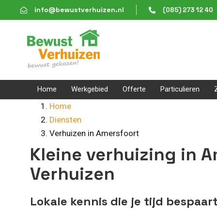
Skip
Skip
info@bewustverhuizen.nl
(085) 273 12 40
links
to
content
Home
Werkgebied
Offerte
Particulieren
Home
Diensten
Verhuizen in Amersfoort
Kleine verhuizing in 
Verhuizen
Lokale kennis die je tijd bespaar