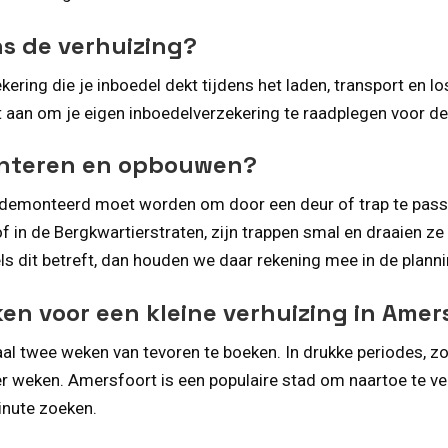
ns de verhuizing?
ring die je inboedel dekt tijdens het laden, transport en l
t aan om je eigen inboedelverzekering te raadplegen voor d
onteren en opbouwen?
gedemonteerd moet worden om door een deur of trap te passen
n de Bergkwartierstraten, zijn trappen smal en draaien ze 
 dit betreft, dan houden we daar rekening mee in de planni
en voor een kleine verhuizing in Amer
al twee weken van tevoren te boeken. In drukke periodes, z
ier weken. Amersfoort is een populaire stad om naartoe te ve
inute zoeken.