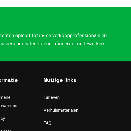
denten opleidt tot in- en verkoopprofessionals en
rhuizers uitsluitend gecertificeerde medewerkers.
ormatie
Nuttige links
emene
Tarieven
rwaarden
Verhuismaterialen
acy
FAQ