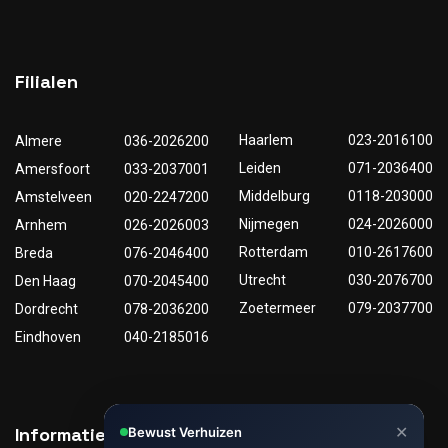
Filialen
Haarlem
023-2016100
Almere
036-2026200
Leiden
071-2036400
Amersfoort
033-2037001
Middelburg
0118-203000
Amstelveen
020-2247200
Nijmegen
024-2026000
Arnhem
026-2026003
Rotterdam
010-2617600
Breda
076-2046400
Utrecht
030-2076700
Den Haag
070-2045400
Zoetermeer
079-2037700
Dordrecht
078-2036200
Eindhoven
040-2185016
✕
Informatie
Nuttige links
Bewust Verhuizen