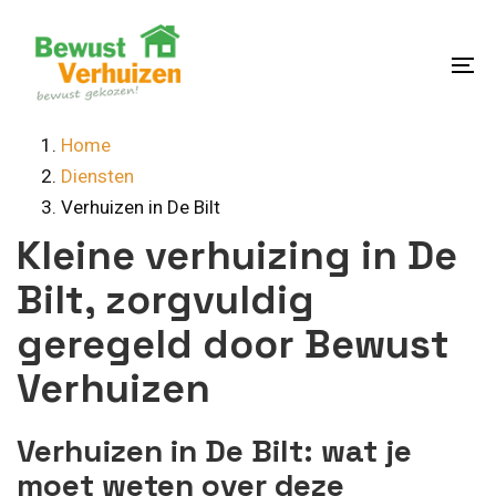
Skip
Skip
links
to
content
To
na
Home
Diensten
Verhuizen in De Bilt
Kleine verhuizing in De
Bilt, zorgvuldig
geregeld door Bewust
Verhuizen
Verhuizen in De Bilt: wat je
moet weten over deze