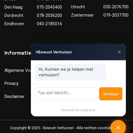
Utrecht
030-2076700
Den Haag
070-2045400
Zoetermeer
079-2037700
Dordrecht
078-2036200
Eindhoven
040-2185016
✕
Informatie
Nuttige links
Bewust Verhuizen
Hi, Kunnen we je helpen met
Algemene Voorwaarden
Tarieven
verhuizen?
Privacy
Verhuismaterialen
Verstuur
Disclaimer
FAQ
Powered by LeadLayer
Copyright © 2025 - Bewust Verhuizen - Alle rechten voorbehouden