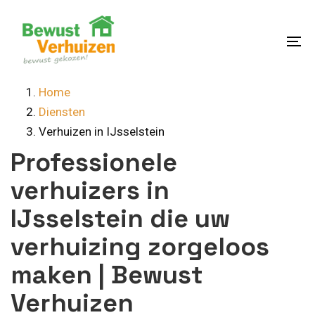
Skip
Skip
links
to
content
To
na
Home
Diensten
Verhuizen in IJsselstein
Professionele
verhuizers in
IJsselstein die uw
verhuizing zorgeloos
maken | Bewust
Verhuizen