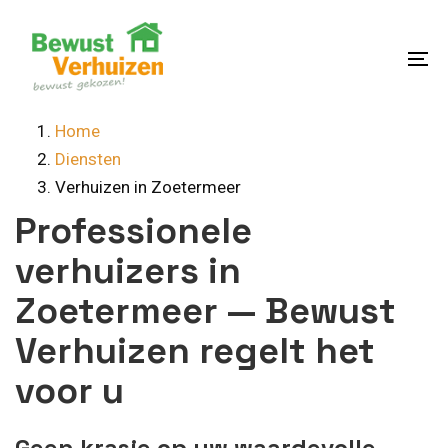
Skip
Skip
links
to
content
To
na
Home
Diensten
Verhuizen in Zoetermeer
Professionele
verhuizers in
Zoetermeer — Bewust
Verhuizen regelt het
voor u
Geen krasje op uw waardevolle