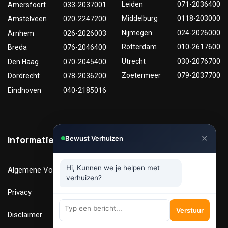
Leiden
071-2036400
Amersfoort
033-2037001
Middelburg
0118-203000
Amstelveen
020-2247200
Nijmegen
024-2026000
Arnhem
026-2026003
Rotterdam
010-2617600
Breda
076-2046400
Utrecht
030-2076700
Den Haag
070-2045400
Zoetermeer
079-2037700
Dordrecht
078-2036200
Eindhoven
040-2185016
✕
Informatie
Nuttige links
Bewust Verhuizen
Hi, Kunnen we je helpen met
Algemene Voorwaarden
Tarieven
verhuizen?
Privacy
Verhuismaterialen
Verstuur
Disclaimer
FAQ