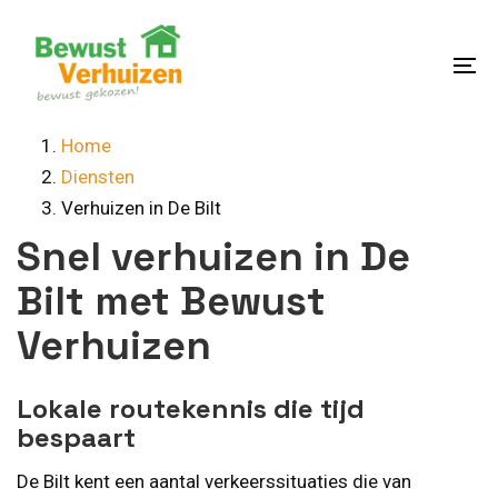
Skip
Skip
links
to
content
To
na
Home
Diensten
Verhuizen in De Bilt
Snel verhuizen in De
Bilt met Bewust
Verhuizen
Lokale routekennis die tijd
bespaart
De Bilt kent een aantal verkeerssituaties die van