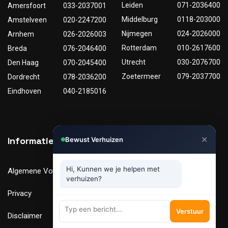
Leiden
071-2036400
Amersfoort
033-2037001
Middelburg
0118-203000
Amstelveen
020-2247200
Nijmegen
024-2026000
Arnhem
026-2026003
Rotterdam
010-2617600
Breda
076-2046400
Utrecht
030-2076700
Den Haag
070-2045400
Zoetermeer
079-2037700
Dordrecht
078-2036200
Eindhoven
040-2185016
✕
Informatie
Nuttige links
Bewust Verhuizen
Hi, Kunnen we je helpen met
Algemene Voorwaarden
Tarieven
verhuizen?
Privacy
Verhuismaterialen
Verstuur
Disclaimer
FAQ