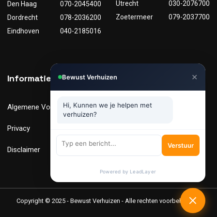
Utrecht
030-2076700
Den Haag
070-2045400
Zoetermeer
079-2037700
Dordrecht
078-2036200
Eindhoven
040-2185016
✕
Informatie
Nuttige links
Bewust Verhuizen
Hi, Kunnen we je helpen met
Algemene Voorwaarden
Tarieven
verhuizen?
Privacy
Verhuismaterialen
Verstuur
Disclaimer
FAQ
Powered by LeadLayer
Copyright © 2025 - Bewust Verhuizen - Alle rechten voorbehouden