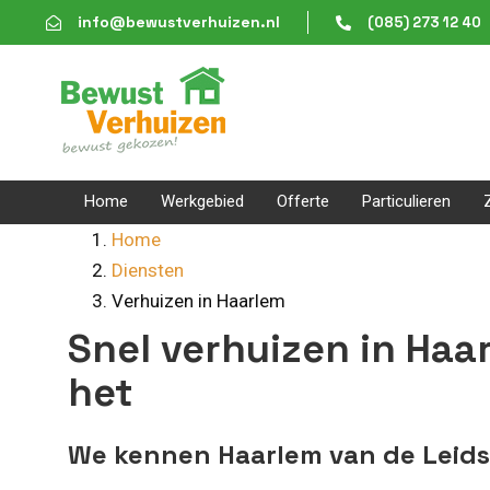
Skip
Skip
info@bewustverhuizen.nl
(085) 273 12 40
links
to
content
Home
Werkgebied
Offerte
Particulieren
Home
Diensten
Verhuizen in Haarlem
Snel verhuizen in Haa
het
We kennen Haarlem van de Leids