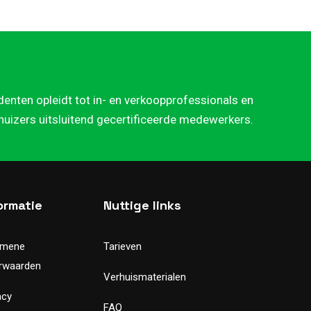
denten opleidt tot in- en verkoopprofessionals en
rhuizers uitsluitend gecertificeerde medewerkers.
ormatie
Nuttige links
emene
Tarieven
rwaarden
Verhuismaterialen
acy
FAQ