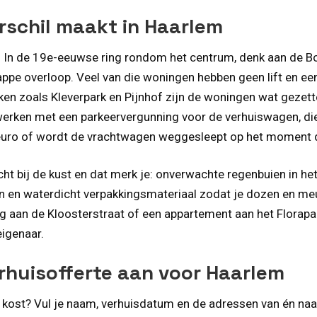
rschil maakt in Haarlem
 In de 19e-eeuwse ring rondom het centrum, denk aan de Bo
appe overloop. Veel van die woningen hebben geen lift en e
en zoals Kleverpark en Pijnhof zijn de woningen wat gezetter
d werken met een parkeervergunning voor de verhuiswagen, d
 euro of wordt de vrachtwagen weggesleept op het moment da
cht bij de kust en dat merk je: onverwachte regenbuien in he
n en waterdicht verpakkingsmateriaal zodat je dozen en me
ng aan de Kloosterstraat of een appartement aan het Florap
eigenaar.
rhuisofferte aan voor Haarlem
e kost? Vul je naam, verhuisdatum en de adressen van én naar