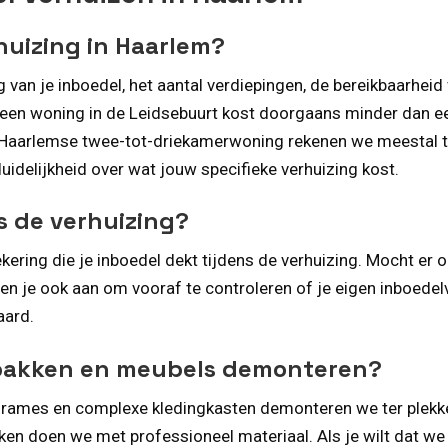
huizing in Haarlem?
van je inboedel, het aantal verdiepingen, de bereikbaarheid 
 een woning in de Leidsebuurt kost doorgaans minder dan e
Haarlemse twee-tot-driekamerwoning rekenen we meestal tus
 duidelijkheid over wat jouw specifieke verhuizing kost.
ns de verhuizing?
kering die je inboedel dekt tijdens de verhuizing. Mocht e
n je ook aan om vooraf te controleren of je eigen inboedelve
aard.
npakken en meubels demonteren?
edframes en complexe kledingkasten demonteren we ter plek
en doen we met professioneel materiaal. Als je wilt dat we 