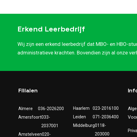
Erkend Leerbedrijf
Wij zijn een erkend leerbedrijf dat MBO- en HBO-stu
administratieve krachten. Bovendien zijn al onze ve
Filialen
Inf
Haarlem
023-2016100
Alg
Almere
036-2026200
Leiden
071-2036400
Voo
Amersfoort
033-
Middelburg
0118-
2037001
Priv
203000
Amstelveen
020-