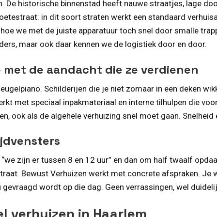
. De historische binnenstad heeft nauwe straatjes, lage do
evoetestraat: in dit soort straten werkt een standaard verhu
n hoe we met de juiste apparatuur toch snel door smalle tr
ders, maar ook daar kennen we de logistiek door en door.
 met de aandacht die ze verdienen
eugelpiano. Schilderijen die je niet zomaar in een deken wik
rkt met speciaal inpakmateriaal en interne tilhulpen die vo
n, ook als de algehele verhuizing snel moet gaan. Snelheid en
ijdvensters
t “we zijn er tussen 8 en 12 uur” en dan om half twaalf opda
traat. Bewust Verhuizen werkt met concrete afspraken. Je w
u gevraagd wordt op die dag. Geen verrassingen, wel duidelij
l verhuizen in Haarlem