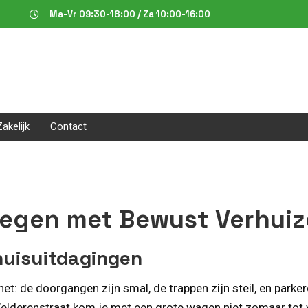
Ma-Vr 09:30-18:00 / Za 10:00-16:00
Zakelijk
Contact
jmegen met Bewust Verhui
rhuisuitdagingen
et: de doorgangen zijn smal, de trappen zijn steil, en park
Welderenstraat kom je met een grote wagen niet zomaar tot 