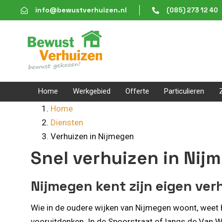
Skip
Skip
info@bewustverhuizen.nl
(085) 273 12 40
links
to
content
Home
Werkgebied
Offerte
Particulieren
Home
Diensten
Verhuizen in Nijmegen
Snel verhuizen in Ni
Nijmegen kent zijn eigen ve
Wie in de oudere wijken van Nijmegen woont, weet h
vooruitdenken. In de Spoorstraat of langs de Van 