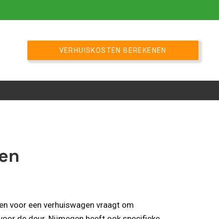
VERHUISKOSTEN BEREKENEN
zen
eren voor een verhuiswagen vraagt om
voor de deur. Nijmegen heeft ook specifieke