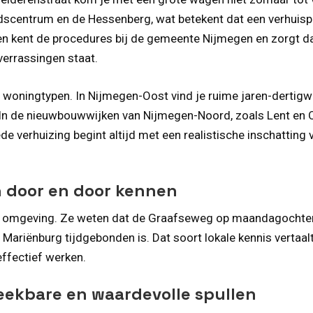
centrum en de Hessenberg, wat betekent dat een verhuisploe
zen kent de procedures bij de gemeente Nijmegen en zorgt dat
verrassingen staat.
 woningtypen. In Nijmegen-Oost vind je ruime jaren-dertigw
In de nieuwbouwwijken van Nijmegen-Noord, zoals Lent en Oo
erhuizing begint altijd met een realistische inschatting va
n door en door kennen
n omgeving. Ze weten dat de Graafseweg op maandagochtend 
e Mariënburg tijdgebonden is. Dat soort lokale kennis vertaal
ffectief werken.
eekbare en waardevolle spullen