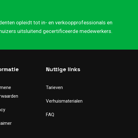
denten opleidt tot in- en verkoopprofessionals en
rhuizers uitsluitend gecertificeerde medewerkers.
ormatie
Nuttige links
emene
Tarieven
rwaarden
Verhuismaterialen
acy
FAQ
laimer