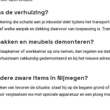
ns de verhuizing?
ering die schade aan je inboedel dekt tijdens het transport
f welke aanpak en dekking daarvoor van toepassing is. Trans
npakken en meubels demonteren?
n, slaapkamer of werkkamer op ons nemen, dan regelen we da
erhuisteam vakkundig gedemonteerd en bij het nieuwe adre
andere zware items in Nijmegen?
en van tevoren de situatie: staat hij op de begane grond of
oir verplaatsen we met speciale apparatuur en een ploeg me