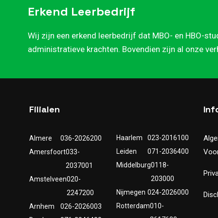
Erkend Leerbedrijf
Wij zijn een erkend leerbedrijf dat MBO- en HBO-stu
administratieve krachten. Bovendien zijn al onze ve
Filialen
Inf
Haarlem
023-2016100
Alg
Almere
036-2026200
Leiden
071-2036400
Voo
Amersfoort
033-
Middelburg
0118-
2037001
Priv
203000
Amstelveen
020-
Nijmegen
024-2026000
2247200
Disc
Rotterdam
010-
Arnhem
026-2026003