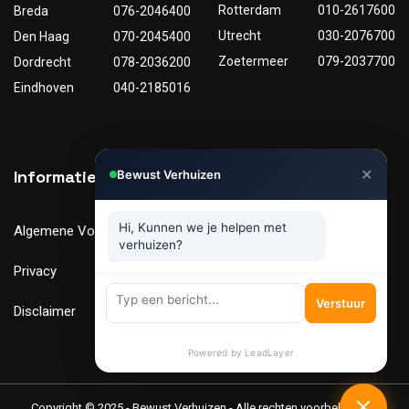
Rotterdam
010-2617600
Breda
076-2046400
Utrecht
030-2076700
Den Haag
070-2045400
Zoetermeer
079-2037700
Dordrecht
078-2036200
Eindhoven
040-2185016
✕
Informatie
Nuttige links
Bewust Verhuizen
Hi, Kunnen we je helpen met
Algemene Voorwaarden
Tarieven
verhuizen?
Privacy
Verhuismaterialen
Verstuur
Disclaimer
FAQ
Powered by LeadLayer
Copyright © 2025 - Bewust Verhuizen - Alle rechten voorbehouden