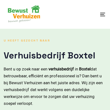
Skip
Skip
links
to
content
To
na
U HEEFT GEZOCHT NAAR
Verhuisbedrijf Boxtel
Bent u op zoek naar een
verhuisbedrijf
in
Boxtel
dat
betrouwbaar, efficiënt en professioneel is? Dan bent u
bij Bewust Verhuizen aan het juiste adres. Wij zijn een
verhuisbedrijf dat werkt volgens een duidelijke
werkwijze om ervoor te zorgen dat uw verhuizing
soepel verloopt.