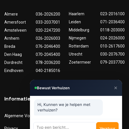
Haarlem
023-2016100
Almere
036-2026200
Leiden
071-2036400
Amersfoort
033-2037001
Middelburg
0118-203000
Amstelveen
020-2247200
Nijmegen
024-2026000
Arnhem
026-2026003
Rotterdam
010-2617600
Breda
076-2046400
Utrecht
030-2076700
Den Haag
070-2045400
Zoetermeer
079-2037700
Dordrecht
078-2036200
Eindhoven
040-2185016
✕
Bewust Verhuizen
Informatie
Nuttige links
Hi, Kunnen we je helpen met
verhuizen?
Algemene Voorwaarden
Tarieven
Privacy
Verhuismaterialen
Verstuur