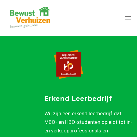
Skip
Skip
links
to
content
To
na
Erkend Leerbedrijf
Wij zijn een erkend leerbedrijf dat
MBO- en HBO-studenten opleidt tot in-
en verkoopprofessionals en