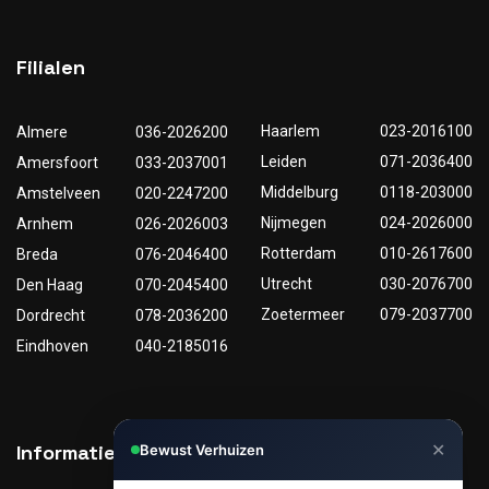
Filialen
Haarlem
023-2016100
Almere
036-2026200
Leiden
071-2036400
Amersfoort
033-2037001
Middelburg
0118-203000
Amstelveen
020-2247200
Nijmegen
024-2026000
Arnhem
026-2026003
Rotterdam
010-2617600
Breda
076-2046400
Utrecht
030-2076700
Den Haag
070-2045400
Zoetermeer
079-2037700
Dordrecht
078-2036200
Eindhoven
040-2185016
✕
Informatie
Nuttige links
Bewust Verhuizen