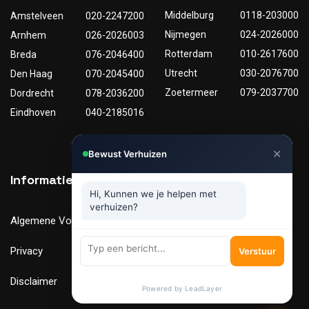
Middelburg
0118-203000
Amstelveen
020-2247200
Nijmegen
024-2026000
Arnhem
026-2026003
Rotterdam
010-2617600
Breda
076-2046400
Utrecht
030-2076700
Den Haag
070-2045400
Zoetermeer
079-2037700
Dordrecht
078-2036200
Eindhoven
040-2185016
✕
Bewust Verhuizen
Informatie
Nuttige links
Hi, Kunnen we je helpen met
verhuizen?
Algemene Voorwaarden
Tarieven
Privacy
Verhuismaterialen
Verstuur
Disclaimer
FAQ
Powered by LeadLayer