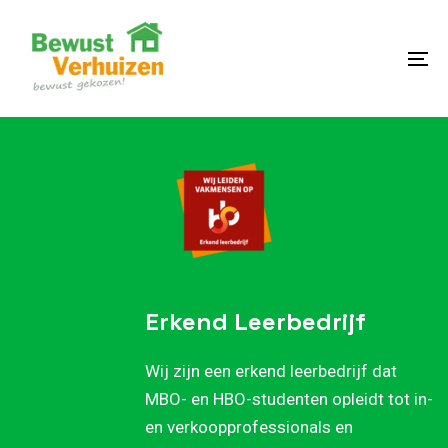
Skip
Skip
links
to
content
To
na
Erkend Leerbedrijf
Wij zijn een erkend leerbedrijf dat
MBO- en HBO-studenten opleidt tot in-
en verkoopprofessionals en