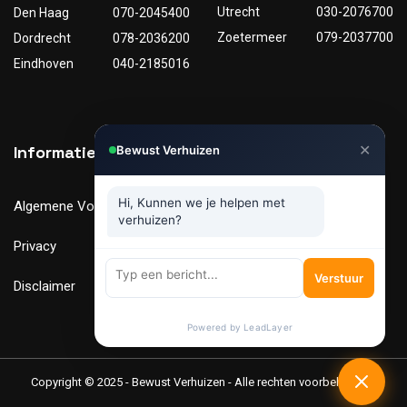
Utrecht
030-2076700
Den Haag
070-2045400
Zoetermeer
079-2037700
Dordrecht
078-2036200
Eindhoven
040-2185016
✕
Informatie
Nuttige links
Bewust Verhuizen
Hi, Kunnen we je helpen met
Algemene Voorwaarden
Tarieven
verhuizen?
Privacy
Verhuismaterialen
Verstuur
Disclaimer
FAQ
Powered by LeadLayer
Copyright © 2025 - Bewust Verhuizen - Alle rechten voorbehouden