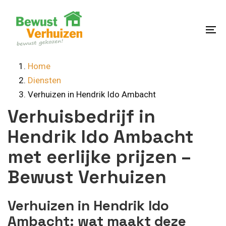
Skip
Skip
links
to
content
To
na
Home
Diensten
Verhuizen in Hendrik Ido Ambacht
Verhuisbedrijf in
Hendrik Ido Ambacht
met eerlijke prijzen –
Bewust Verhuizen
Verhuizen in Hendrik Ido
Ambacht: wat maakt deze