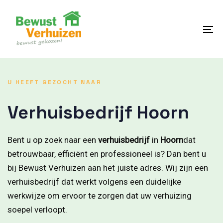
Skip
Skip
links
to
content
To
na
U HEEFT GEZOCHT NAAR
Verhuisbedrijf Hoorn
Bent u op zoek naar een
verhuisbedrijf
in
Hoorn
dat
betrouwbaar, efficiënt en professioneel is? Dan bent u
bij Bewust Verhuizen aan het juiste adres. Wij zijn een
verhuisbedrijf dat werkt volgens een duidelijke
werkwijze om ervoor te zorgen dat uw verhuizing
soepel verloopt.