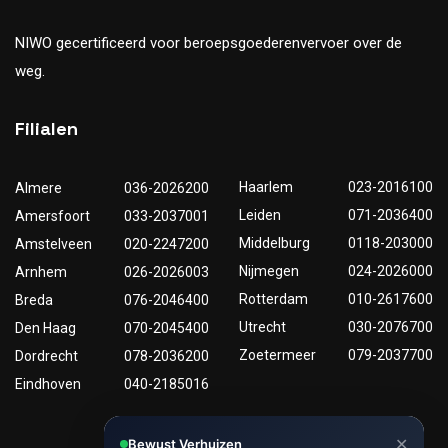
NIWO gecertificeerd voor beroepsgoederenvervoer over de
weg.
Filialen
Haarlem
023-2016100
Almere
036-2026200
Leiden
071-2036400
Amersfoort
033-2037001
Middelburg
0118-203000
Amstelveen
020-2247200
Nijmegen
024-2026000
Arnhem
026-2026003
Rotterdam
010-2617600
Breda
076-2046400
Utrecht
030-2076700
Den Haag
070-2045400
Zoetermeer
079-2037700
Dordrecht
078-2036200
Eindhoven
040-2185016
✕
Bewust Verhuizen