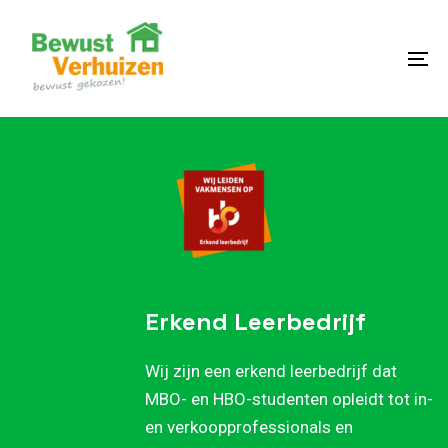
Skip
Skip
links
to
content
To
na
Erkend Leerbedrijf
Wij zijn een erkend leerbedrijf dat
MBO- en HBO-studenten opleidt tot in-
en verkoopprofessionals en