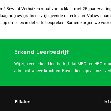
m? Bewust Verhuizen staat voor u klaar met 25 jaar ervaring
daag nog uw gratis en vrijblijvende offerte aan. Vul uw na
 u op om alles in detail te bespreken. Samen zorgen we voor
Erkend Leerbedrijf
Wij zijn een erkend leerbedrijf dat MBO- en HBO-stu
administratieve krachten. Bovendien zijn al onze ve
Filialen
Inf