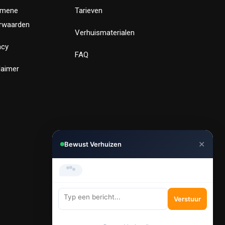
emene
Tarieven
rwaarden
Verhuismaterialen
acy
FAQ
laimer
✕
Bewust Verhuizen
Hi, Kunnen we je helpen met
verhuizen?
Verstuur