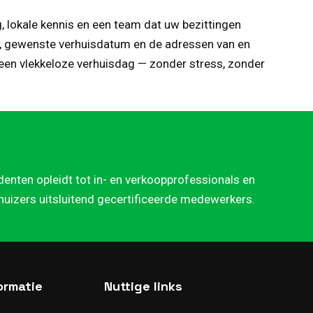
, lokale kennis en een team dat uw bezittingen
am, gewenste verhuisdatum en de adressen van en
 een vlekkeloze verhuisdag — zonder stress, zonder
denten opleidt tot in- en verkoopprofessionals en
rhuizers uitsluitend gecertificeerde medewerkers.
ormatie
Nuttige links