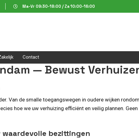
Ma-Vr 09:30-18:00 / Za 10:00-16:00
Zakelijk
Contact
endam — Bewust Verhuize
m
er. Van de smalle toegangswegen in oudere wijken rondom 
recies hoe we uw verhuizing efficiënt en veilig plannen. G
 waardevolle bezittingen