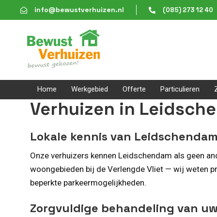
Skip
Skip
info@bewustverhuizen.nl
(085) 273 12 40
links
to
content
Home
Werkgebied
Offerte
Particulieren
Verhuizen in Leidsch
Lokale kennis van Leidschenda
Onze verhuizers kennen Leidschendam als geen and
woongebieden bij de Verlengde Vliet — wij weten p
beperkte parkeermogelijkheden.
Zorgvuldige behandeling van uw