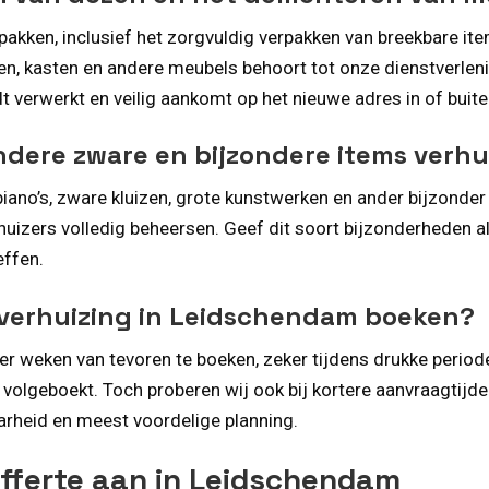
pakken, inclusief het zorgvuldig verpakken van breekbare it
n, kasten en andere meubels behoort tot onze dienstverlening
dt verwerkt en veilig aankomt op het nieuwe adres in of bui
andere zware en bijzondere items verh
iano’s, zware kluizen, grote kunstwerken en ander bijzonder m
huizers volledig beheersen. Geef dit soort bijzonderheden a
effen.
 verhuizing in Leidschendam boeken?
er weken van tevoren te boeken, zeker tijdens drukke period
 volgeboekt. Toch proberen wij ook bij kortere aanvraagtijd
arheid en meest voordelige planning.
offerte aan in Leidschendam