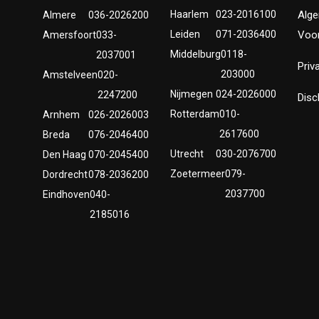
Haarlem
023-2016100
Alg
Almere
036-2026200
Leiden
071-2036400
Voo
Amersfoort
033-
Middelburg
0118-
2037001
Priv
203000
Amstelveen
020-
Nijmegen
024-2026000
2247200
Disc
Rotterdam
010-
Arnhem
026-2026003
2617600
Breda
076-2046400
Utrecht
030-2076700
Den Haag
070-2045400
Zoetermeer
079-
Dordrecht
078-2036200
2037700
Eindhoven
040-
2185016