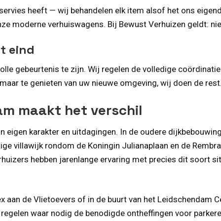
 servies heeft — wij behandelen elk item alsof het ons eige
nze moderne verhuiswagens. Bij Bewust Verhuizen geldt: nie
t eind
le gebeurtenis te zijn. Wij regelen de volledige coördinatie:
n maar te genieten van uw nieuwe omgeving, wij doen de rest
am maakt het verschil
un eigen karakter en uitdagingen. In de oudere dijkbebouwi
ustige villawijk rondom de Koningin Julianaplaan en de Rem
rhuizers hebben jarenlange ervaring met precies dit soort 
x aan de Vlietoevers of in de buurt van het Leidschendam 
ij regelen waar nodig de benodigde ontheffingen voor parke