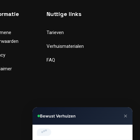
ormatie
Nuttige links
emene
Tarieven
rwaarden
Verhuismaterialen
acy
FAQ
laimer
✕
Bewust Verhuizen
Hi, Kunnen we je helpen met
verhuizen?