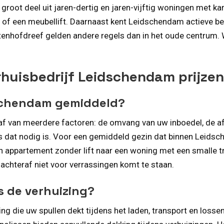
oot deel uit jaren-dertig en jaren-vijftig woningen met ka
r of een meubellift. Daarnaast kent Leidschendam actieve be
enhofdreef gelden andere regels dan in het oude centrum. W
rhuisbedrijf Leidschendam prijzen
dschendam gemiddeld?
 af van meerdere factoren: de omvang van uw inboedel, de 
rs dat nodig is. Voor een gemiddeld gezin dat binnen Leids
en appartement zonder lift naar een woning met een smalle
u achteraf niet voor verrassingen komt te staan.
ns de verhuizing?
g die uw spullen dekt tijdens het laden, transport en losse