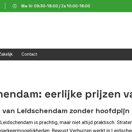
Ma-Vr 09:30-18:00 / Za 10:00-16:00
Zakelijk
Contact
hendam: eerlijke prijzen 
en van Leidschendam zonder hoofdpijn
idschendam is prachtig, maar niet altijd praktisch. Strate
parkeermogelijkheden. Bewust Verhuizen werkt in Leidschen