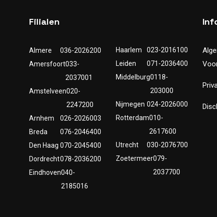
Filialen
Inf
Haarlem
023-2016100
Alg
Almere
036-2026200
Leiden
071-2036400
Voo
Amersfoort
033-
Middelburg
0118-
2037001
Priv
203000
Amstelveen
020-
Nijmegen
024-2026000
2247200
Disc
Rotterdam
010-
Arnhem
026-2026003
2617600
Breda
076-2046400
Utrecht
030-2076700
Den Haag
070-2045400
Zoetermeer
079-
Dordrecht
078-2036200
2037700
Eindhoven
040-
2185016