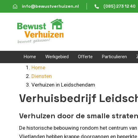
Skip
Skip
info@bewustverhuizen.nl
(085) 273 12 40
links
to
content
Home
Werkgebied
Offerte
Particulieren
Home
Diensten
Verhuizen in Leidschendam
Verhuisbedrijf Leidsc
Verhuizen door de smalle strat
De historische bebouwing rondom het centrum van Le
Vlietlanden hebben krappe doorgangen en beperkte 