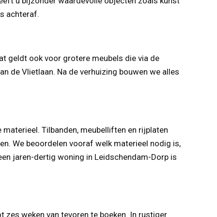
eeft u bijzonder waardevolle objecten zoals kunst
s achteraf.
t geldt ook voor grotere meubels die via de
n de Vlietlaan. Na de verhuizing bouwen we alles
 materieel. Tilbanden, meubelliften en rijplaten
en. We beoordelen vooraf welk materieel nodig is,
 een jaren-dertig woning in Leidschendam-Dorp is
t zes weken van tevoren te boeken. In rustiger