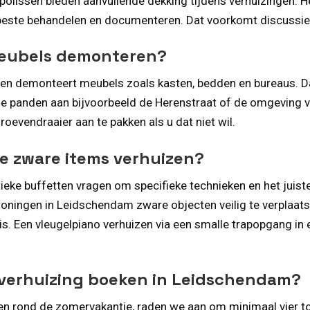
olissen bieden aanvullende dekking tijdens verhuizingen. H
 beste behandelen en documenteren. Dat voorkomt discussie
meubels demonteren?
 en demonteert meubels zoals kasten, bedden en bureaus. Da
 panden aan bijvoorbeeld de Herenstraat of de omgeving va
oevendraaier aan te pakken als u dat niet wil.
re zware items verhuizen?
ieke buffetten vragen om specifieke technieken en het juiste
oningen in Leidschendam zware objecten veilig te verplaats
is. Een vleugelpiano verhuizen via een smalle trapopgang in
 verhuizing boeken in Leidschendam?
en rond de zomervakantie, raden we aan om minimaal vier to