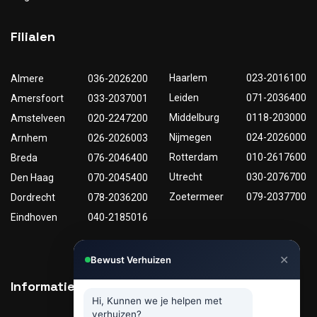
Filialen
Haarlem
023-2016100
Almere
036-2026200
Leiden
071-2036400
Amersfoort
033-2037001
Middelburg
0118-203000
Amstelveen
020-2247200
Nijmegen
024-2026000
Arnhem
026-2026003
Rotterdam
010-2617600
Breda
076-2046400
Utrecht
030-2076700
Den Haag
070-2045400
Zoetermeer
079-2037700
Dordrecht
078-2036200
Eindhoven
040-2185016
✕
Bewust Verhuizen
Informatie
Nuttige links
Hi, Kunnen we je helpen met
verhuizen?