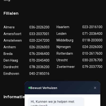
Filialen
Haarlem
023-2016100
Almere
036-2026200
Leiden
071-2036400
Amersfoort
033-2037001
Middelburg
0118-203000
Amstelveen
020-2247200
Nijmegen
024-2026000
Arnhem
026-2026003
Rotterdam
010-2617600
Breda
076-2046400
Utrecht
030-2076700
Den Haag
070-2045400
Zoetermeer
079-2037700
Dordrecht
078-2036200
Eindhoven
040-2185016
✕
Bewust Verhuizen
Informatie
Nuttige links
Hi, Kunnen we je helpen met