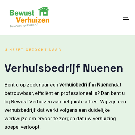
Skip
Skip
links
to
content
To
na
U HEEFT GEZOCHT NAAR
Verhuisbedrijf Nuenen
Bent u op zoek naar een
verhuisbedrijf
in
Nuenen
dat
betrouwbaar, efficiënt en professioneel is? Dan bent u
bij Bewust Verhuizen aan het juiste adres. Wij zijn een
verhuisbedrijf dat werkt volgens een duidelijke
werkwijze om ervoor te zorgen dat uw verhuizing
soepel verloopt.