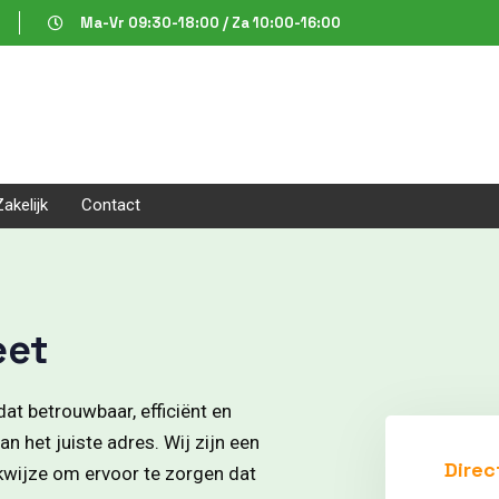
Ma-Vr 09:30-18:00 / Za 10:00-16:00
Zakelijk
Contact
eet
at betrouwbaar, efficiënt en
n het juiste adres. Wij zijn een
Direc
rkwijze om ervoor te zorgen dat