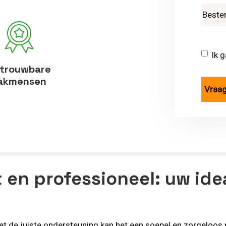
Ik 
trouwbare
akmensen
 en professioneel: uw idea
met de juiste ondersteuning kan het een soepel en zorgeloos