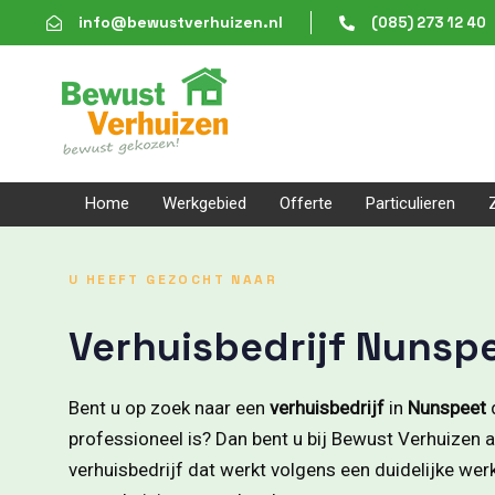
Skip
Skip
info@bewustverhuizen.nl
(085) 273 12 40
links
to
content
Home
Werkgebied
Offerte
Particulieren
U HEEFT GEZOCHT NAAR
Verhuisbedrijf Nunsp
Bent u op zoek naar een
verhuisbedrijf
in
Nunspeet
d
professioneel is? Dan bent u bij Bewust Verhuizen aa
verhuisbedrijf dat werkt volgens een duidelijke we