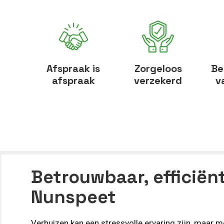
Afspraak is
Zorgeloos
Be
afspraak
verzekerd
v
Betrouwbaar, efficiënt
Nunspeet
Verhuizen kan een stressvolle ervaring zijn, maar 