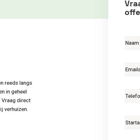
Vraa
offe
en reeds langs
en in geheel
. Vraag direct
ij verhuizen.