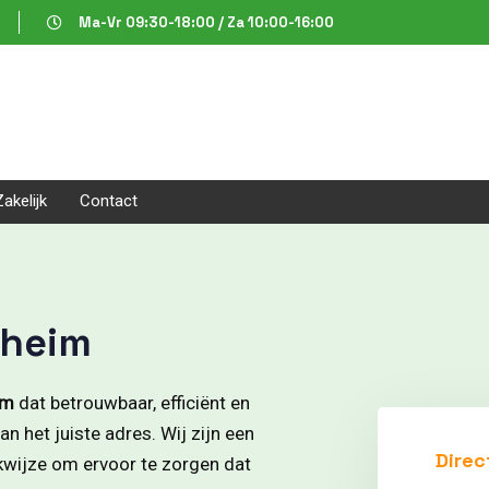
Ma-Vr 09:30-18:00 / Za 10:00-16:00
Zakelijk
Contact
nheim
im
dat betrouwbaar, efficiënt en
n het juiste adres. Wij zijn een
Direc
rkwijze om ervoor te zorgen dat