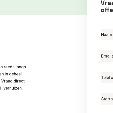
Vraa
offe
en reeds langs
en in geheel
. Vraag direct
ij verhuizen.