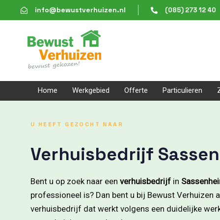
Skip
Skip
info@bewustverhuizen.nl
(085) 273 12 40
links
to
content
Home
Werkgebied
Offerte
Particulieren
U HEEFT GEZOCHT NAAR
Verhuisbedrijf Sasse
Bent u op zoek naar een
verhuisbedrijf
in
Sassenhe
professioneel is? Dan bent u bij Bewust Verhuizen aa
verhuisbedrijf dat werkt volgens een duidelijke we