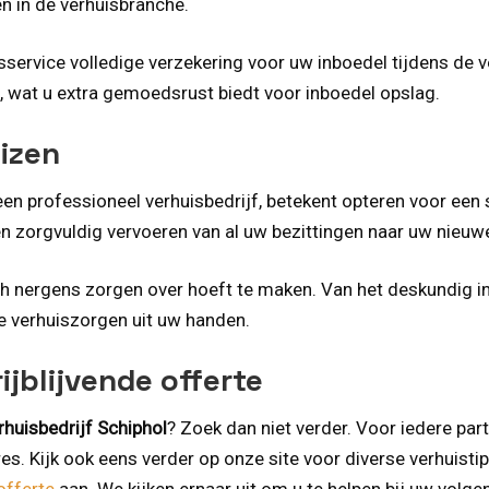
n in de verhuisbranche.
service volledige verzekering voor uw inboedel tijdens de ve
n, wat u extra gemoedsrust biedt voor inboedel opslag.
izen
n professioneel verhuisbedrijf, betekent opteren voor een s
en zorgvuldig vervoeren van al uw bezittingen naar uw nieuwe
ch nergens zorgen over hoeft te maken. Van het deskundig i
e verhuiszorgen uit uw handen.
jblijvende offerte
rhuisbedrijf Schiphol
? Zoek dan niet verder. Voor iedere part
dres. Kijk ook eens verder op onze site voor diverse verhui
offerte
aan. We kijken ernaar uit om u te helpen bij uw volge