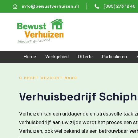
Skip
Skip
info@bewustverhuizen.nl
(085) 273 12 40
links
to
content
Home
Werkgebied
Offerte
Particulieren
U HEEFT GEZOCHT NAAR
Verhuisbedrijf Schiph
Verhuizen kan een uitdagende en stressvolle taak z
verhuisbedrijf aan uw zijde wordt het proces een s
Verhuizen, ook wel bekend als een betrouwbaar
ver