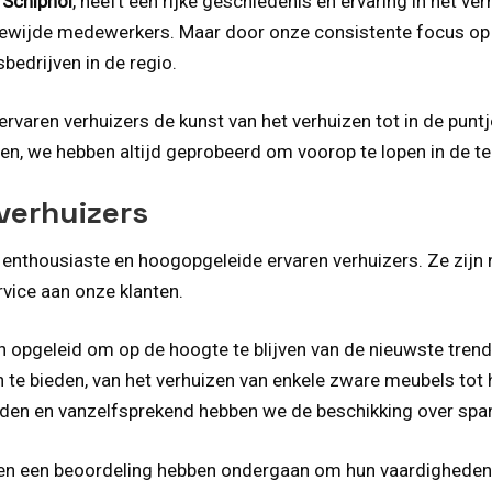
 Schiphol
, heeft een rijke geschiedenis en ervaring in het ve
ewijde medewerkers. Maar door onze consistente focus op k
bedrijven in de regio.
rvaren verhuizers de kunst van het verhuizen tot in de punt
en, we hebben altijd geprobeerd om voorop te lopen in de te
verhuizers
 enthousiaste en hoogopgeleide ervaren verhuizers. Ze zijn n
rvice aan onze klanten.
opgeleid om op de hoogte te blijven van de nieuwste trends e
n te bieden, van het verhuizen van enkele zware meubels tot
heden en vanzelfsprekend hebben we de beschikking over spa
d en een beoordeling hebben ondergaan om hun vaardigheden