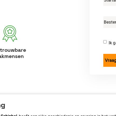
Ik 
trouwbare
akmensen
ng