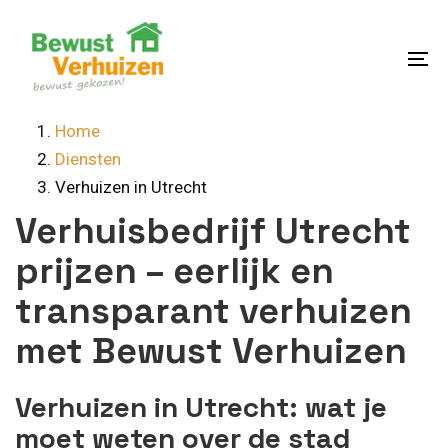
Skip
Skip
links
to
content
To
na
Home
Diensten
Verhuizen in Utrecht
Verhuisbedrijf Utrecht
prijzen – eerlijk en
transparant verhuizen
met Bewust Verhuizen
Verhuizen in Utrecht: wat je
moet weten over de stad