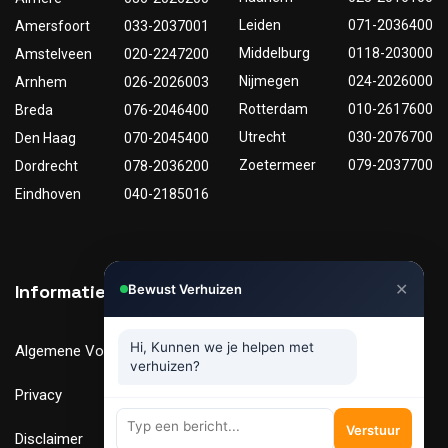
Leiden
071-2036400
Amersfoort
033-2037001
Middelburg
0118-203000
Amstelveen
020-2247200
Nijmegen
024-2026000
Arnhem
026-2026003
Rotterdam
010-2617600
Breda
076-2046400
Utrecht
030-2076700
Den Haag
070-2045400
Zoetermeer
079-2037700
Dordrecht
078-2036200
Eindhoven
040-2185016
✕
Informatie
Nuttige links
Bewust Verhuizen
Hi, Kunnen we je helpen met
Algemene Voorwaarden
Tarieven
verhuizen?
Privacy
Verhuismaterialen
Verstuur
Disclaimer
FAQ