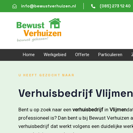
Skip
Skip
info@bewustverhuizen.nl
(085) 273 12 40
links
to
content
Home
Werkgebied
Offerte
Particulieren
U HEEFT GEZOCHT NAAR
Verhuisbedrijf Vlijme
Bent u op zoek naar een
verhuisbedrijf
in
Vlijmen
dat
professioneel is? Dan bent u bij Bewust Verhuizen aa
verhuisbedrijf dat werkt volgens een duidelijke we