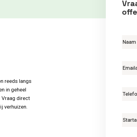
Vraa
offe
en reeds langs
en in geheel
. Vraag direct
ij verhuizen.