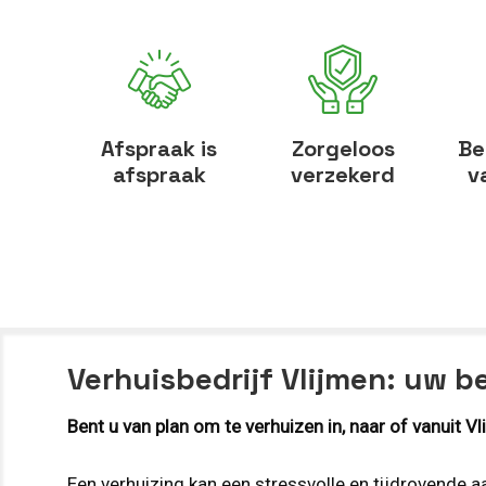
Afspraak is
Zorgeloos
Be
afspraak
verzekerd
v
Verhuisbedrijf Vlijmen: uw b
Bent u van plan om te verhuizen in, naar of vanuit V
Een verhuizing kan een stressvolle en tijdrovende 