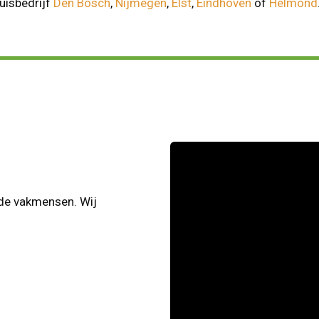
huisbedrijf
Den Bosch
,
Nijmegen
,
Elst
,
Eindhoven
of
Helmond
rde vakmensen. Wij