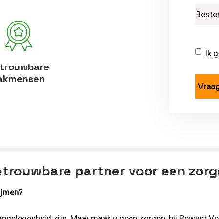
Ik 
trouwbare
akmensen
etrouwbare partner voor een zorg
lijmen?
aangelegenheid zijn. Maar maak u geen zorgen, bij Bewust Ve