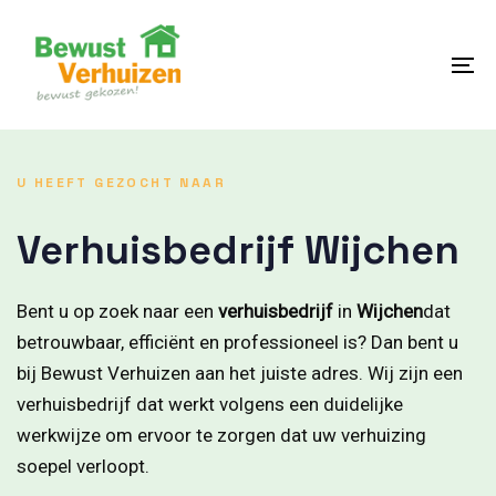
Skip
Skip
links
to
content
To
na
U HEEFT GEZOCHT NAAR
Verhuisbedrijf Wijchen
Bent u op zoek naar een
verhuisbedrijf
in
Wijchen
dat
betrouwbaar, efficiënt en professioneel is? Dan bent u
bij Bewust Verhuizen aan het juiste adres. Wij zijn een
verhuisbedrijf dat werkt volgens een duidelijke
werkwijze om ervoor te zorgen dat uw verhuizing
soepel verloopt.