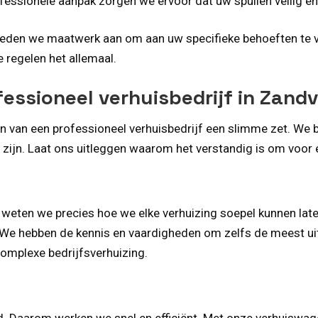
ofessionele aanpak zorgen we ervoor dat uw spullen veilig 
bieden we maatwerk aan om aan uw specifieke behoeften te v
 regelen het allemaal.
essioneel verhuisbedrijf in Zand
en van een professioneel verhuisbedrijf een slimme zet. We 
zijn. Laat ons uitleggen waarom het verstandig is om voor e
 weten we precies hoe we elke verhuizing soepel kunnen late
We hebben de kennis en vaardigheden om zelfs de meest uit
omplexe bedrijfsverhuizing.
ed. Daarom werken we snel en efficiënt. Met onze verhuiswag