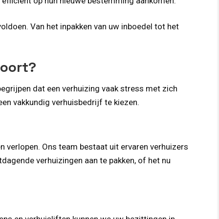
en efficiënt op hun nieuwe bestemming aankomen.
oldoen. Van het inpakken van uw inboedel tot het
voort?
begrijpen dat een verhuizing vaak stress met zich
en vakkundig verhuisbedrijf te kiezen.
n verlopen. Ons team bestaat uit ervaren verhuizers
dagende verhuizingen aan te pakken, of het nu
ens en verhuisliften kunnen we uw bezittingen in