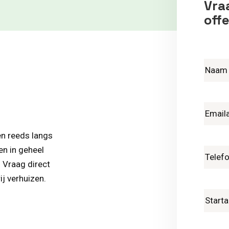
Vraa
offe
en reeds langs
en in geheel
. Vraag direct
ij verhuizen.