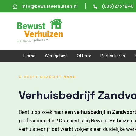
Skip
Skip
info@bewustverhuizen.nl
(085) 273 12 40
links
to
content
Home
Werkgebied
Offerte
Particulieren
U HEEFT GEZOCHT NAAR
Verhuisbedrijf Zandv
Bent u op zoek naar een
verhuisbedrijf
in
Zandvoort
professioneel is? Dan bent u bij Bewust Verhuizen aa
verhuisbedrijf dat werkt volgens een duidelijke we