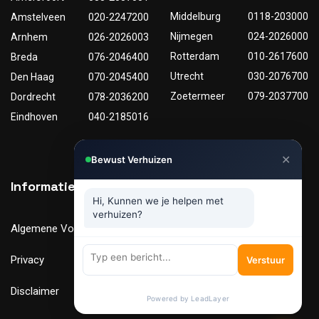
Middelburg
0118-203000
Amstelveen
020-2247200
Nijmegen
024-2026000
Arnhem
026-2026003
Rotterdam
010-2617600
Breda
076-2046400
Utrecht
030-2076700
Den Haag
070-2045400
Zoetermeer
079-2037700
Dordrecht
078-2036200
Eindhoven
040-2185016
✕
Bewust Verhuizen
Informatie
Nuttige links
Hi, Kunnen we je helpen met
verhuizen?
Algemene Voorwaarden
Tarieven
Privacy
Verhuismaterialen
Verstuur
Disclaimer
FAQ
Powered by LeadLayer