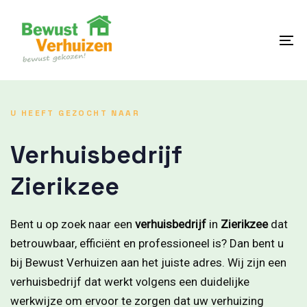
Skip
Skip
links
to
content
To
na
U HEEFT GEZOCHT NAAR
Verhuisbedrijf
Zierikzee
Bent u op zoek naar een
verhuisbedrijf
in
Zierikzee
dat
betrouwbaar, efficiënt en professioneel is? Dan bent u
bij Bewust Verhuizen aan het juiste adres. Wij zijn een
verhuisbedrijf dat werkt volgens een duidelijke
werkwijze om ervoor te zorgen dat uw verhuizing