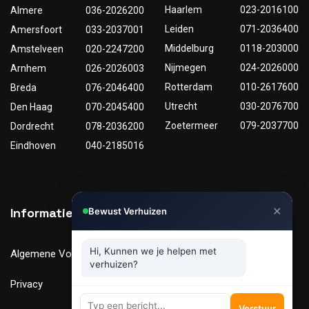
Haarlem
023-2016100
Almere
036-2026200
Leiden
071-2036400
Amersfoort
033-2037001
Middelburg
0118-203000
Amstelveen
020-2247200
Nijmegen
024-2026000
Arnhem
026-2026003
Rotterdam
010-2617600
Breda
076-2046400
Utrecht
030-2076700
Den Haag
070-2045400
Zoetermeer
079-2037700
Dordrecht
078-2036200
Eindhoven
040-2185016
✕
Informatie
Nuttige links
Bewust Verhuizen
Hi, Kunnen we je helpen met
Algemene Voorwaarden
Tarieven
verhuizen?
Privacy
Verhuismaterialen
Verstuur