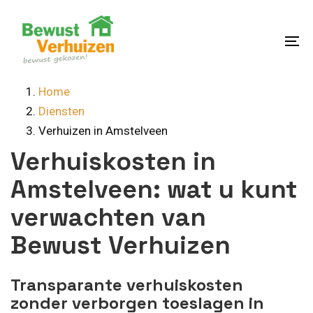
Skip
Skip
links
to
content
To
na
Home
Diensten
Verhuizen in Amstelveen
Verhuiskosten in
Amstelveen: wat u kunt
verwachten van
Bewust Verhuizen
Transparante verhuiskosten
zonder verborgen toeslagen in