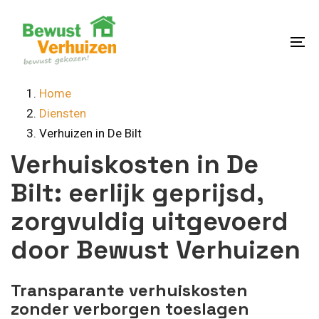
Skip
Skip
links
to
content
To
na
Home
Diensten
Verhuizen in De Bilt
Verhuiskosten in De
Bilt: eerlijk geprijsd,
zorgvuldig uitgevoerd
door Bewust Verhuizen
Transparante verhuiskosten
zonder verborgen toeslagen