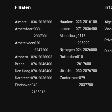
Filialen
Inf
Haarlem
023-2016100
Alg
Almere
036-2026200
Leiden
071-2036400
Voo
Amersfoort
033-
Middelburg
0118-
2037001
Priv
203000
Amstelveen
020-
Nijmegen
024-2026000
2247200
Disc
Rotterdam
010-
Arnhem
026-2026003
2617600
Breda
076-2046400
Utrecht
030-2076700
Den Haag
070-2045400
Zoetermeer
079-
Dordrecht
078-2036200
2037700
Eindhoven
040-
2185016