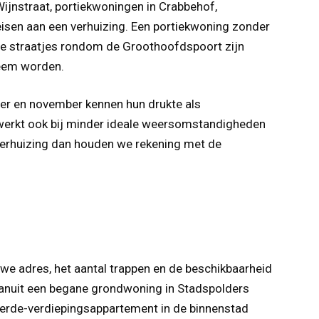
Wijnstraat, portiekwoningen in Crabbehof,
eisen aan een verhuizing. Een portiekwoning zonder
lle straatjes rondom de Groothoofdspoort zijn
leem worden.
ber en november kennen hun drukte als
 werkt ook bij minder ideale weersomstandigheden
verhuizing dan houden we rekening met de
we adres, het aantal trappen en de beschikbaarheid
g vanuit een begane grondwoning in Stadspolders
 derde-verdiepingsappartement in de binnenstad