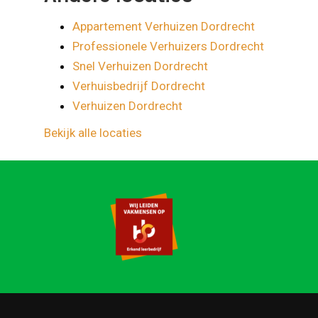
Appartement Verhuizen Dordrecht
Professionele Verhuizers Dordrecht
Snel Verhuizen Dordrecht
Verhuisbedrijf Dordrecht
Verhuizen Dordrecht
Bekijk alle locaties