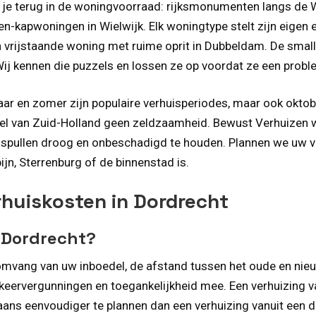
ie je terug in de woningvoorraad: rijksmonumenten langs de 
-kapwoningen in Wielwijk. Elk woningtype stelt zijn eigen 
en vrijstaande woning met ruime oprit in Dubbeldam. De sma
Wij kennen die puzzels en lossen ze op voordat ze een prob
aar en zomer zijn populaire verhuisperiodes, maar ook okto
 deel van Zuid-Holland geen zeldzaamheid. Bewust Verhuizen
 spullen droog en onbeschadigd te houden. Plannen we uw 
ijn, Sterrenburg of de binnenstad is.
rhuiskosten in Dordrecht
 Dordrecht?
omvang van uw inboedel, de afstand tussen het oude en nieu
 parkeervergunningen en toegankelijkheid mee. Een verhuizin
gaans eenvoudiger te plannen dan een verhuizing vanuit een