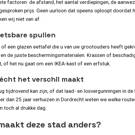
e factoren: de afstand, het aantal verdiepingen, de aanwezi
esproken prijs. Geen uurloon dat opeens oploopt doordat het
en wij niet van af.
etsbare spullen
 of een glazen eettafel die u van uw grootouders heeft gekr
n de juiste beschermingsmaterialen. Krassen of beschadigi
, of het nu gaat om een IKEA-kast of een erfstuk.
 écht het verschil maakt
ug tijdrovend kan zijn, of dat laad- en losvergunningen in d
r dan 25 jaar verhuizen in Dordrecht weten we welke routes
n toch al drukke dag.
 maakt deze stad anders?