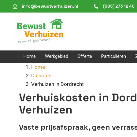
Skip
Skip
info@bewustverhuizen.nl
(085) 273 12 40
links
to
content
Home
Werkgebied
Offerte
Particulieren
Home
Diensten
Verhuizen in Dordrecht
Verhuiskosten in Dor
Verhuizen
Vaste prijsafspraak, geen verras