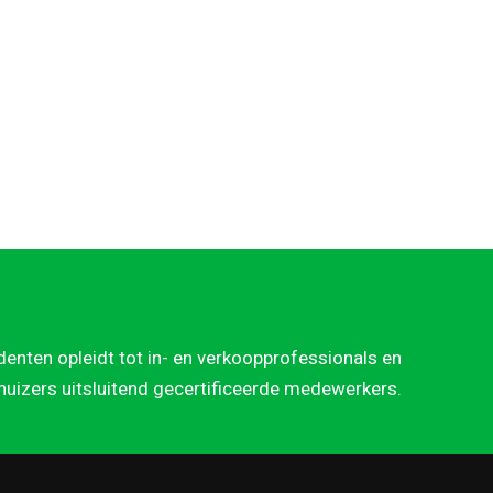
denten opleidt tot in- en verkoopprofessionals en
rhuizers uitsluitend gecertificeerde medewerkers.