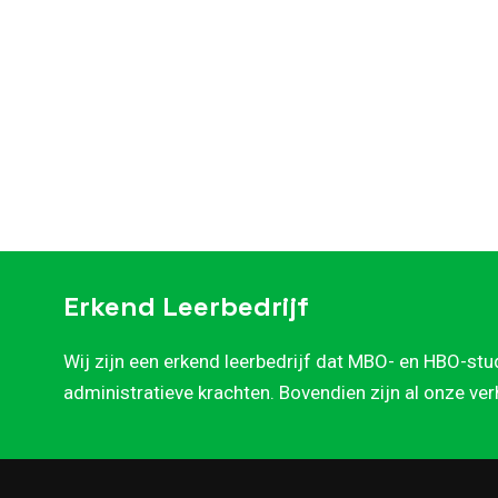
Erkend Leerbedrijf
Wij zijn een erkend leerbedrijf dat MBO- en HBO-stu
administratieve krachten. Bovendien zijn al onze ve