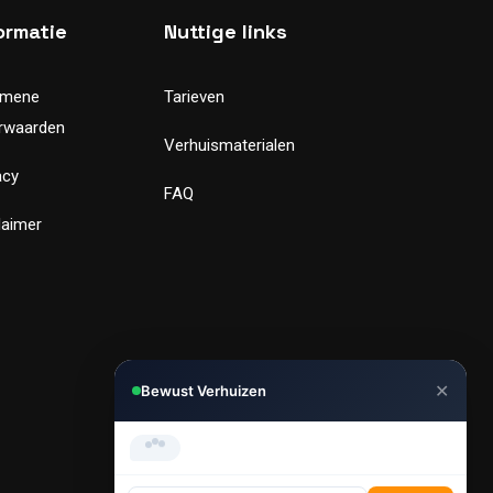
ormatie
Nuttige links
emene
Tarieven
rwaarden
Verhuismaterialen
acy
FAQ
laimer
✕
Bewust Verhuizen
Hi, Kunnen we je helpen met
verhuizen?