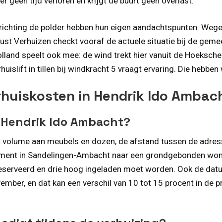
r geen tijd verloren en krijgt de buurt geen overlast.
chting de polder hebben hun eigen aandachtspunten. Wegen z
 Verhuizen checkt vooraf de actuele situatie bij de gemee
olland speelt ook mee: de wind trekt hier vanuit de Hoeksch
uislift in tillen bij windkracht 5 vraagt ervaring. Die hebben
rhuiskosten in Hendrik Ido Ambac
n Hendrik Ido Ambacht?
 volume aan meubels en dozen, de afstand tussen de adressen
tement in Sandelingen-Ambacht naar een grondgebonden wo
eserveerd en drie hoog ingeladen moet worden. Ook de datum 
mber, en dat kan een verschil van 10 tot 15 procent in de pr