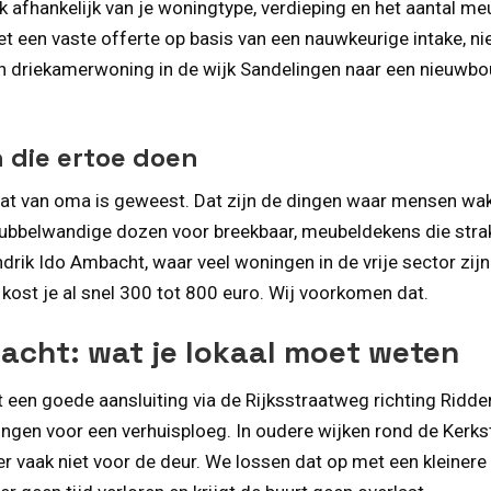
k afhankelijk van je woningtype, verdieping en het aantal m
 een vaste offerte op basis van een nauwkeurige intake, nie
en driekamerwoning in de wijk Sandelingen naar een nieuwb
 die ertoe doen
d dat van oma is geweest. Dat zijn de dingen waar mensen wa
 dubbelwandige dozen voor breekbaar, meubeldekens die stra
rik Ido Ambacht, waar veel woningen in de vrije sector zijn
 kost je al snel 300 tot 800 euro. Wij voorkomen dat.
bacht: wat je lokaal moet weten
een goede aansluiting via de Rijksstraatweg richting Ridderk
ngen voor een verhuisploeg. In oudere wijken rond de Kerks
er vaak niet voor de deur. We lossen dat op met een kleiner