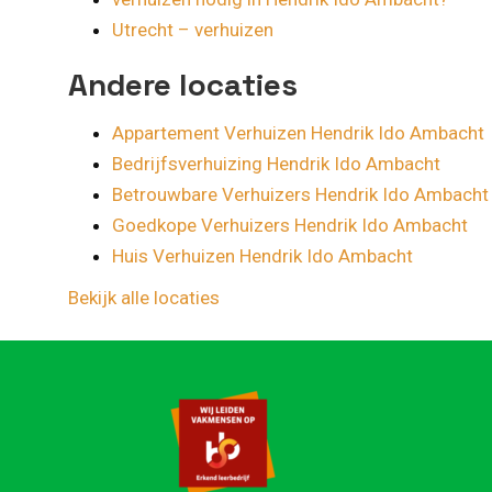
Utrecht – verhuizen
Andere locaties
Appartement Verhuizen Hendrik Ido Ambacht
Bedrijfsverhuizing Hendrik Ido Ambacht
Betrouwbare Verhuizers Hendrik Ido Ambacht
Goedkope Verhuizers Hendrik Ido Ambacht
Huis Verhuizen Hendrik Ido Ambacht
Bekijk alle locaties