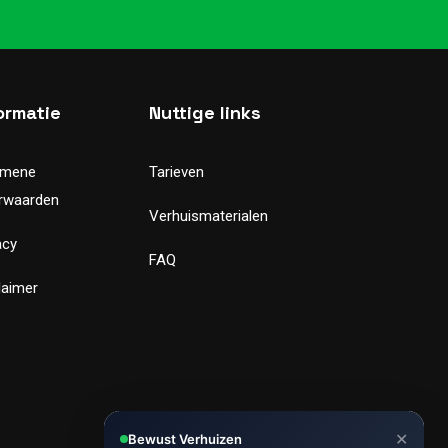
ormatie
Nuttige links
emene
Tarieven
rwaarden
Verhuismaterialen
acy
FAQ
laimer
✕
Bewust Verhuizen