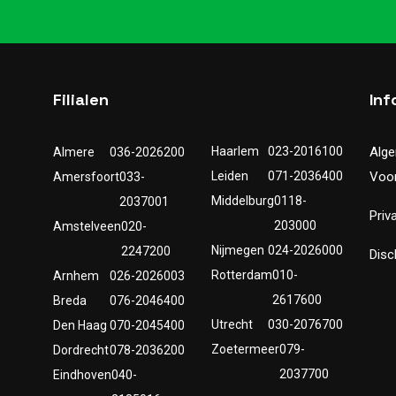
Filialen
Inf
Haarlem
023-2016100
Alg
Almere
036-2026200
Leiden
071-2036400
Voo
Amersfoort
033-
Middelburg
0118-
2037001
Priv
203000
Amstelveen
020-
Nijmegen
024-2026000
2247200
Disc
Rotterdam
010-
Arnhem
026-2026003
2617600
Breda
076-2046400
Utrecht
030-2076700
Den Haag
070-2045400
Zoetermeer
079-
Dordrecht
078-2036200
2037700
Eindhoven
040-