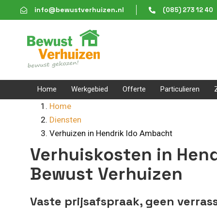
Skip
Skip
info@bewustverhuizen.nl
(085) 273 12 40
links
to
content
Home
Werkgebied
Offerte
Particulieren
Home
Diensten
Verhuizen in Hendrik Ido Ambacht
Verhuiskosten in Hen
Bewust Verhuizen
Vaste prijsafspraak, geen verras