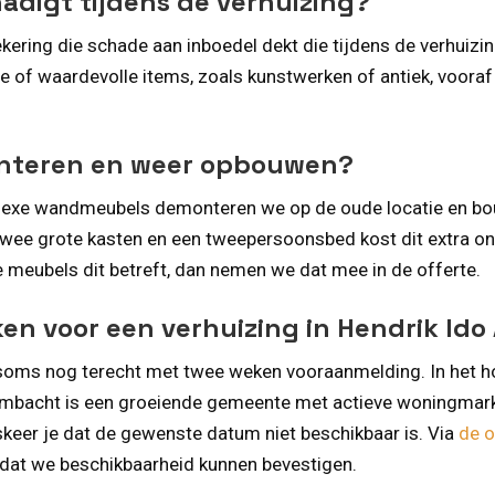
hadigt tijdens de verhuizing?
ering die schade aan inboedel dekt die tijdens de verhuizi
e of waardevolle items, zoals kunstwerken of antiek, voora
onteren en weer opbouwen?
plexe wandmeubels demonteren we op de oude locatie en bo
ee grote kasten en een tweepersoonsbed kost dit extra ond
ke meubels dit betreft, dan nemen we dat mee in de offerte.
ken voor een verhuizing in Hendrik Id
je soms nog terecht met twee weken vooraanmelding. In het ho
Ambacht is een groeiende gemeente met actieve woningmarkt
iskeer je dat de gewenste datum niet beschikbaar is. Via
de o
at we beschikbaarheid kunnen bevestigen.