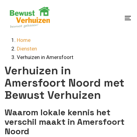
Skip
Skip
links
to
content
To
na
Home
Diensten
Verhuizen in Amersfoort
Verhuizen in
Amersfoort Noord met
Bewust Verhuizen
Waarom lokale kennis het
verschil maakt in Amersfoort
Noord