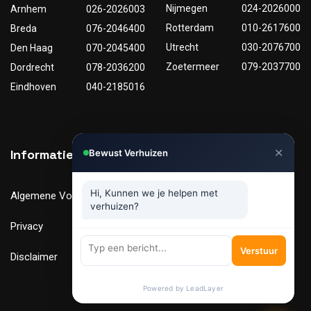
Nijmegen
024-2026000
Arnhem
026-2026003
Rotterdam
010-2617600
Breda
076-2046400
Utrecht
030-2076700
Den Haag
070-2045400
Zoetermeer
079-2037700
Dordrecht
078-2036200
Eindhoven
040-2185016
✕
Informatie
Nuttige links
Bewust Verhuizen
Hi, Kunnen we je helpen met
Algemene Voorwaarden
Tarieven
verhuizen?
Privacy
Verhuismaterialen
Verstuur
Disclaimer
FAQ
Powered by LeadLayer