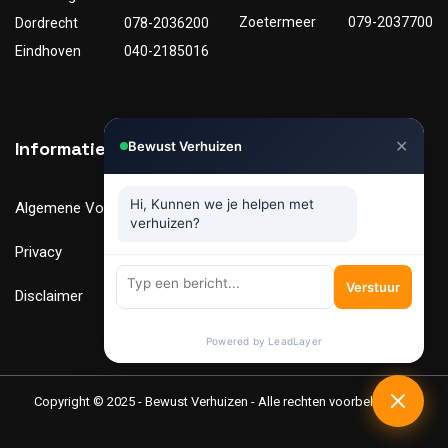
Zoetermeer
079-2037700
Dordrecht
078-2036200
Eindhoven
040-2185016
✕
Informatie
Nuttige links
Bewust Verhuizen
Hi, Kunnen we je helpen met
Algemene Voorwaarden
Tarieven
verhuizen?
Privacy
Verhuismaterialen
Verstuur
Disclaimer
FAQ
Powered by LeadLayer
Copyright © 2025 - Bewust Verhuizen - Alle rechten voorbehouden