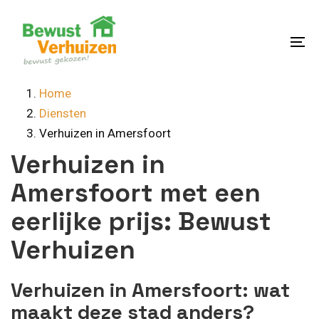
Skip
Skip
links
to
content
To
na
Home
Diensten
Verhuizen in Amersfoort
Verhuizen in
Amersfoort met een
eerlijke prijs: Bewust
Verhuizen
Verhuizen in Amersfoort: wat
maakt deze stad anders?