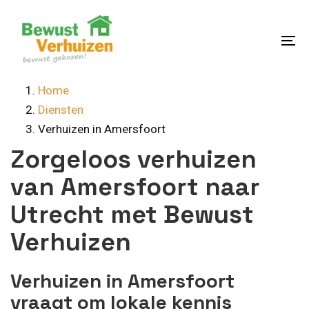
Skip
Skip
links
to
content
To
na
Home
Diensten
Verhuizen in Amersfoort
Zorgeloos verhuizen
van Amersfoort naar
Utrecht met Bewust
Verhuizen
Verhuizen in Amersfoort
vraagt om lokale kennis