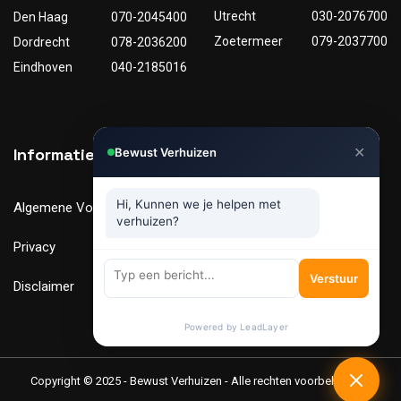
Utrecht
030-2076700
Den Haag
070-2045400
Zoetermeer
079-2037700
Dordrecht
078-2036200
Eindhoven
040-2185016
✕
Informatie
Nuttige links
Bewust Verhuizen
Hi, Kunnen we je helpen met
Algemene Voorwaarden
Tarieven
verhuizen?
Privacy
Verhuismaterialen
Verstuur
Disclaimer
FAQ
Powered by LeadLayer
Copyright © 2025 - Bewust Verhuizen - Alle rechten voorbehouden