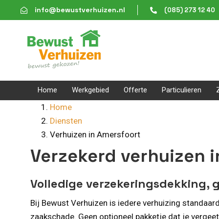
Skip
Skip
info@bewustverhuizen.nl
(085) 273 12 40
links
to
content
Home
Werkgebied
Offerte
Particulieren
Home
Diensten
Verhuizen in Amersfoort
Verzekerd verhuizen 
Volledige verzekeringsdekking, g
Bij Bewust Verhuizen is iedere verhuizing standaar
zaakschade. Geen optioneel pakketje dat je vergeet 