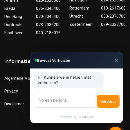
Arnhem
026-2026003
Rotterdam
010-2617600
Breda
076-2046400
Utrecht
030-2076700
Den Haag
070-2045400
Zoetermeer
079-2037700
Dordrecht
078-2036200
Eindhoven
040-2185016
✕
Informatie
Nuttige links
Bewust Verhuizen
Hi, Kunnen we je helpen met
Algemene Voorwaarden
Tarieven
verhuizen?
Privacy
Verhuismaterialen
Verstuur
Disclaimer
FAQ
Powered by LeadLayer