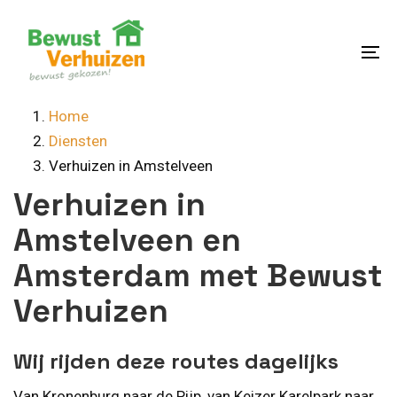
Skip
Skip
links
to
content
To
na
Home
Diensten
Verhuizen in Amstelveen
Verhuizen in
Amstelveen en
Amsterdam met Bewust
Verhuizen
Wij rijden deze routes dagelijks
Van Kronenburg naar de Pijp, van Keizer Karelpark naar