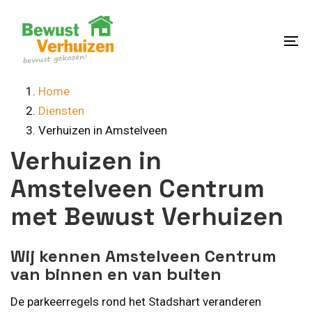
Skip
Skip
links
to
content
To
na
Home
Diensten
Verhuizen in Amstelveen
Verhuizen in
Amstelveen Centrum
met Bewust Verhuizen
Wij kennen Amstelveen Centrum
van binnen en van buiten
De parkeerregels rond het Stadshart veranderen